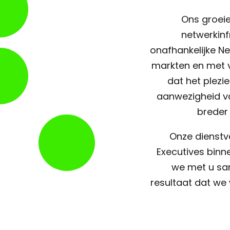
Ons groei
netwerkinf
onafhankelijke Ne
markten en met v
dat het plezi
aanwezigheid va
breder
Onze dienstv
Executives binn
we met u sa
resultaat dat we 