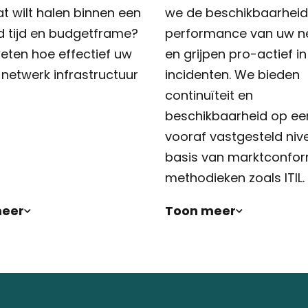
at wilt halen binnen een
we de beschikbaarheid
 tijd en budgetframe?
performance van uw n
weten hoe effectief uw
en grijpen pro-actief in 
 netwerk infrastructuur
incidenten. We bieden
continuïteit en
beschikbaarheid op ee
vooraf vastgesteld niv
basis van marktconfo
methodieken zoals ITIL.
meer
Toon meer