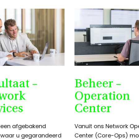
ultaat –
Beheer –
work
Operation
vices
Center
u een afgebakend
Vanuit ons Network Op
t waar u gegarandeerd
Center (Core-Ops) mo